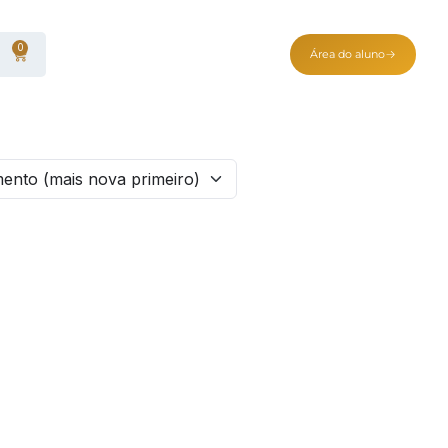
0
Área do aluno
ento (mais nova primeiro)